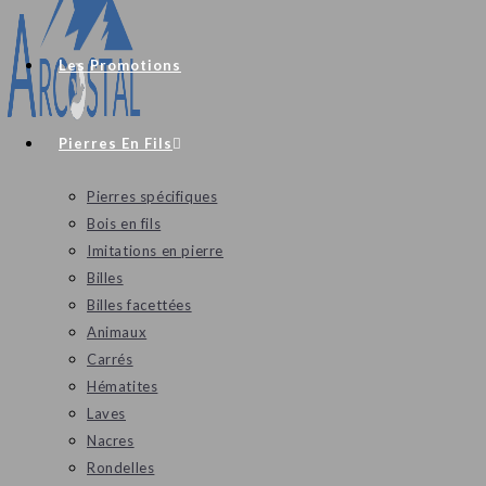
Les Promotions
Pierres En Fils
Pierres spécifiques
Bois en fils
Imitations en pierre
Billes
Billes facettées
Animaux
Carrés
Hématites
Laves
Nacres
Rondelles