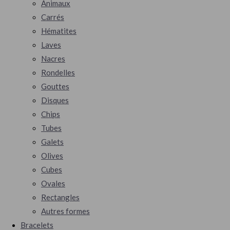
Animaux
Carrés
Hématites
Laves
Nacres
Rondelles
Gouttes
Disques
Chips
Tubes
Galets
Olives
Cubes
Ovales
Rectangles
Autres formes
Bracelets