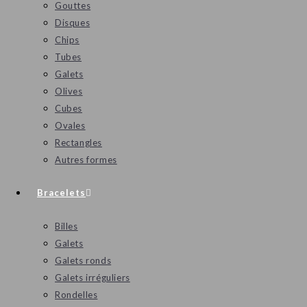
Gouttes
Disques
Chips
Tubes
Galets
Olives
Cubes
Ovales
Rectangles
Autres formes
Bracelets
Billes
Galets
Galets ronds
Galets irréguliers
Rondelles