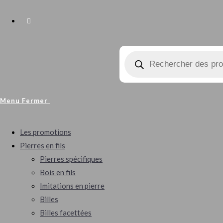
Toggle
Recherche
Website
de
produits
Search
Menu
Fermer
Les promotions
Pierres en fils
Pierres spécifiques
Bois en fils
Imitations en pierre
Billes
Billes facettées