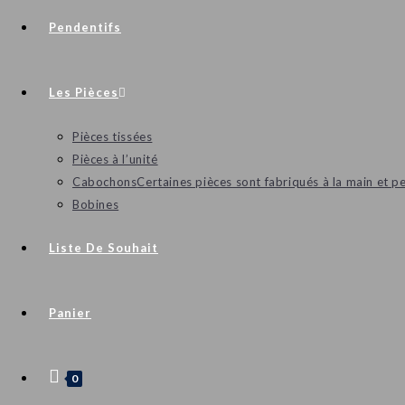
Pendentifs
Les Pièces
Pièces tissées
Pièces à l’unité
Cabochons
Certaines pièces sont fabriqués à la main et p
Bobines
Liste De Souhait
Panier
0