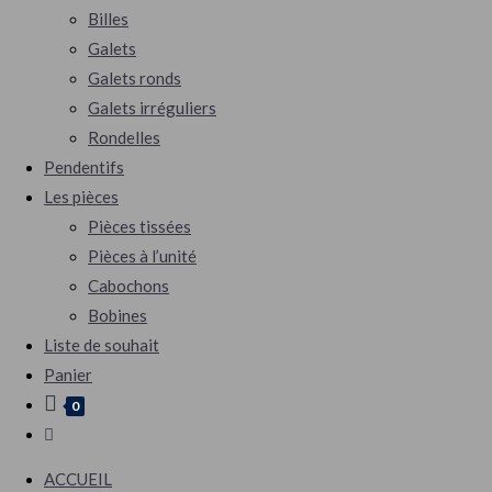
Billes
Galets
Galets ronds
Galets irréguliers
Rondelles
Pendentifs
Les pièces
Pièces tissées
Pièces à l’unité
Cabochons
Bobines
Liste de souhait
Panier
0
Toggle
website
ACCUEIL