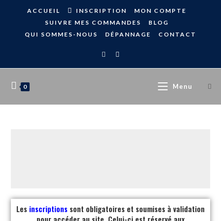
ACCUEIL
INSCRIPTION
MON COMPTE
SUIVRE MES COMMANDES
BLOG
QUI SOMMES-NOUS
DÉPANNAGE
CONTACT
Menu
0
Les
inscriptions
sont obligatoires et soumises à validation
pour accéder au site. Celui-ci est réservé aux