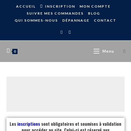
ACCUEIL
INSCRIPTION
MON COMPTE
SUIVRE MES COMMANDES
BLOG
QUI SOMMES-NOUS
DÉPANNAGE
CONTACT
Menu
0
Les
inscriptions
sont obligatoires et soumises à validation
pour accéder au site. Celui-ci est réservé aux