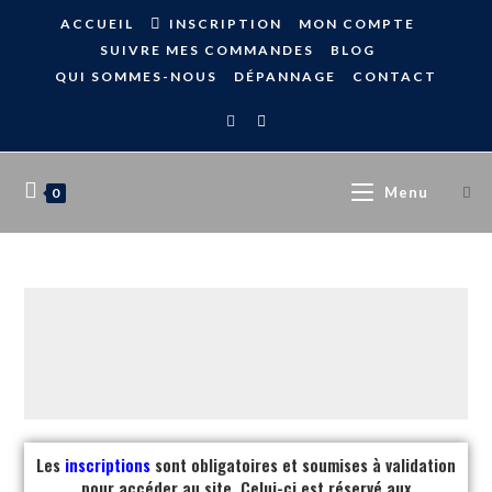
ACCUEIL
INSCRIPTION
MON COMPTE
SUIVRE MES COMMANDES
BLOG
QUI SOMMES-NOUS
DÉPANNAGE
CONTACT
Menu
0
Les
inscriptions
sont obligatoires et soumises à validation
pour accéder au site. Celui-ci est réservé aux