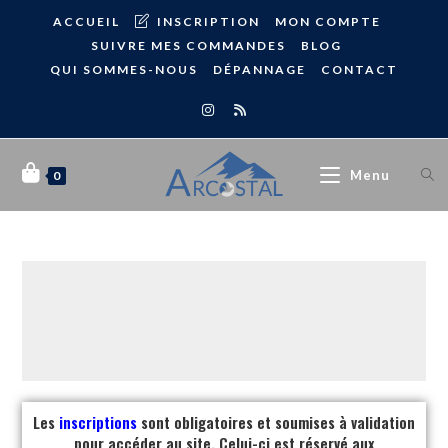
ACCUEIL
INSCRIPTION
MON COMPTE
SUIVRE MES COMMANDES
BLOG
QUI SOMMES-NOUS
DÉPANNAGE
CONTACT
Menu
0
Les
inscriptions
sont obligatoires et soumises à validation
pour accéder au site. Celui-ci est réservé aux