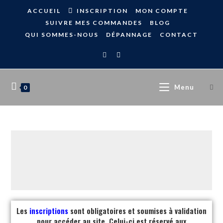
ACCUEIL
INSCRIPTION
MON COMPTE
SUIVRE MES COMMANDES
BLOG
QUI SOMMES-NOUS
DÉPANNAGE
CONTACT
Menu
0
Les
inscriptions
sont obligatoires et soumises à validation
pour accéder au site. Celui-ci est réservé aux