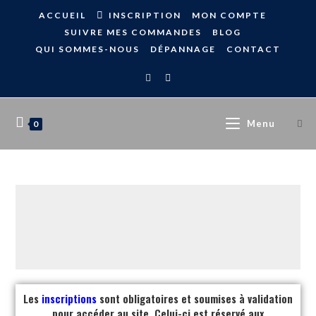
ACCUEIL
INSCRIPTION
MON COMPTE
SUIVRE MES COMMANDES
BLOG
QUI SOMMES-NOUS
DÉPANNAGE
CONTACT
Menu
0
Les
inscriptions
sont obligatoires et soumises à validation
pour accéder au site. Celui-ci est réservé aux