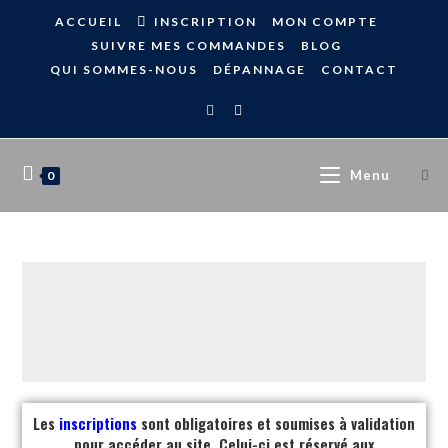
ACCUEIL
INSCRIPTION
MON COMPTE
SUIVRE MES COMMANDES
BLOG
QUI SOMMES-NOUS
DÉPANNAGE
CONTACT
Menu
0
Les
inscriptions
sont obligatoires et soumises à validation
pour accéder au site. Celui-ci est réservé aux