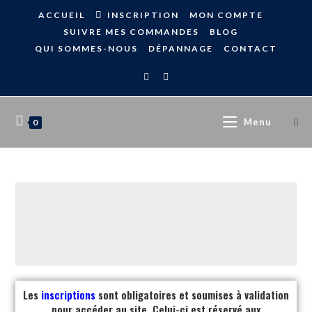
ACCUEIL
INSCRIPTION
MON COMPTE
SUIVRE MES COMMANDES
BLOG
QUI SOMMES-NOUS
DÉPANNAGE
CONTACT
Menu
0
Les
inscriptions
sont obligatoires et soumises à validation
pour accéder au site. Celui-ci est réservé aux