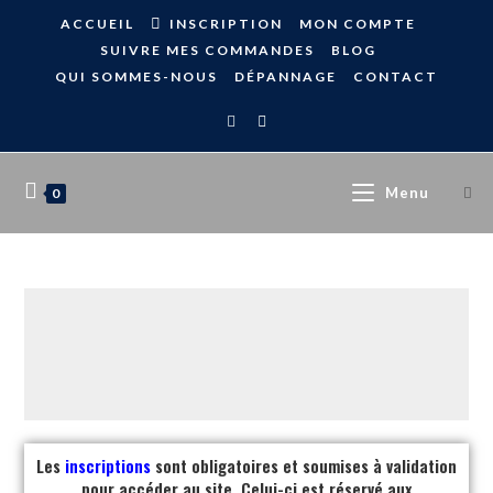
ACCUEIL
INSCRIPTION
MON COMPTE
SUIVRE MES COMMANDES
BLOG
QUI SOMMES-NOUS
DÉPANNAGE
CONTACT
Menu
0
Les
inscriptions
sont obligatoires et soumises à validation
pour accéder au site. Celui-ci est réservé aux