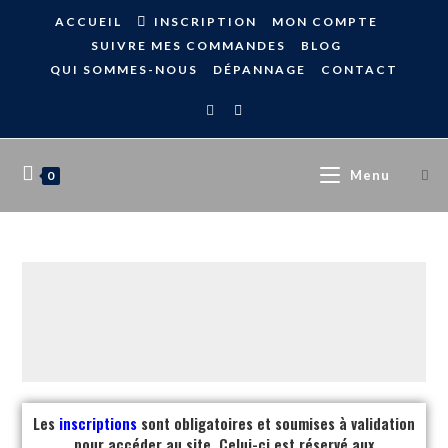
ACCUEIL
INSCRIPTION
MON COMPTE
SUIVRE MES COMMANDES
BLOG
QUI SOMMES-NOUS
DÉPANNAGE
CONTACT
Menu
0
Les
inscriptions
sont obligatoires et soumises à validation
pour accéder au site. Celui-ci est réservé aux