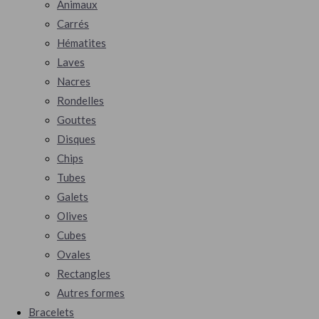
Animaux
Carrés
Hématites
Laves
Nacres
Rondelles
Gouttes
Disques
Chips
Tubes
Galets
Olives
Cubes
Ovales
Rectangles
Autres formes
Bracelets