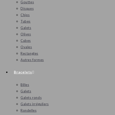
Gouttes
Disques
Chips
Tubes
Galets
Olives
Cubes
Ovales
Rectangles
Autres formes
Bracelets
Billes
Galets
Galets ronds
Galets irréguliers
Rondelles