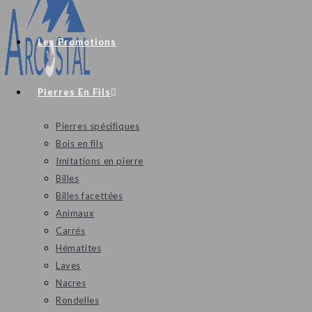
Les Promotions
Pierres En Fils
Pierres spécifiques
Bois en fils
Imitations en pierre
Billes
Billes facettées
Animaux
Carrés
Hématites
Laves
Nacres
Rondelles