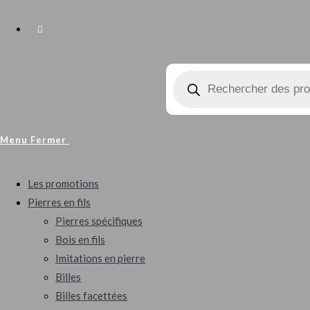
Menu
Fermer
Les promotions
Pierres en fils
Pierres spécifiques
Bois en fils
Imitations en pierre
Billes
Billes facettées