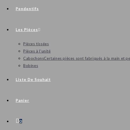
Pendentifs
Les Pièces
Pièces tissées
Pièces à l’unité
Cabochons
Certaines pièces sont fabriqués à la main et p
Bobines
Liste De Souhait
Panier
0