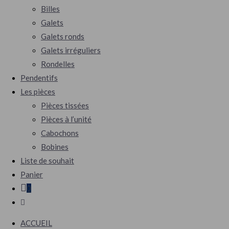
Billes
Galets
Galets ronds
Galets irréguliers
Rondelles
Pendentifs
Les pièces
Pièces tissées
Pièces à l’unité
Cabochons
Bobines
Liste de souhait
Panier
0
ACCUEIL