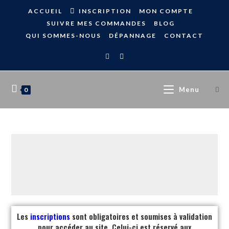
ACCUEIL
INSCRIPTION
MON COMPTE
SUIVRE MES COMMANDES
BLOG
QUI SOMMES-NOUS
DÉPANNAGE
CONTACT
Menu
0
Les
inscriptions
sont obligatoires et soumises à validation
pour accéder au site. Celui-ci est réservé aux