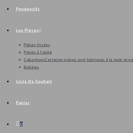
Pendentifs
Les Pièces
Pièces tissées
Pièces à l’unité
Cabochons
Certaines pièces sont fabriqués à la main et p
Bobines
Liste De Souhait
Panier
0