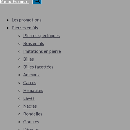
Menu
Fermer
Les promotions
Pierres en fils
Pierres spécifiques
Bois en fils
Imitations en pierre
Billes
Billes facettées
Animaux
Carrés
Hématites
Laves
Nacres
Rondelles
Gouttes
Disques