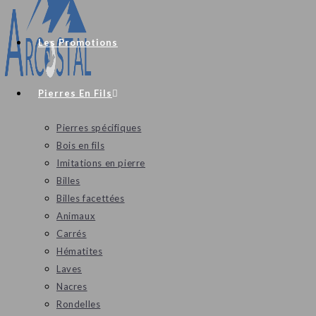
Les Promotions
Pierres En Fils
Pierres spécifiques
Bois en fils
Imitations en pierre
Billes
Billes facettées
Animaux
Carrés
Hématites
Laves
Nacres
Rondelles