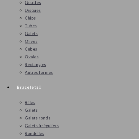
Gouttes
Disques
Chips
Tubes
Galets
Olives
Cubes
Ovales
Rectangles
Autres formes
Bracelets
Billes
Galets
Galets ronds
Galets irréguliers
Rondelles