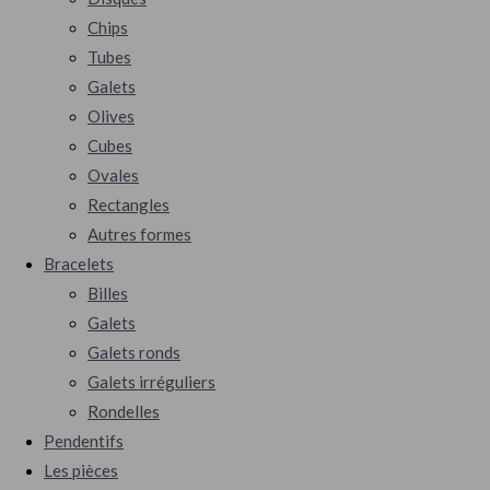
Chips
Tubes
Galets
Olives
Cubes
Ovales
Rectangles
Autres formes
Bracelets
Billes
Galets
Galets ronds
Galets irréguliers
Rondelles
Pendentifs
Les pièces