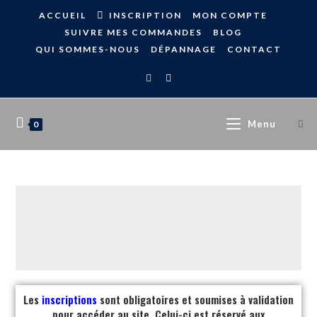
ACCUEIL
INSCRIPTION
MON COMPTE
SUIVRE MES COMMANDES
BLOG
QUI SOMMES-NOUS
DÉPANNAGE
CONTACT
Menu
0
Les
inscriptions
sont obligatoires et soumises à validation
pour accéder au site. Celui-ci est réservé aux