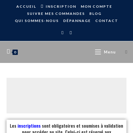
ACCUEIL
INSCRIPTION
MON COMPTE
SUIVRE MES COMMANDES
BLOG
QUI SOMMES-NOUS
DÉPANNAGE
CONTACT
Menu
0
Les
inscriptions
sont obligatoires et soumises à validation
pour accéder au site. Celui-ci est réservé aux