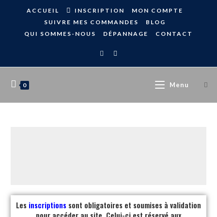
ACCUEIL
INSCRIPTION
MON COMPTE
SUIVRE MES COMMANDES
BLOG
QUI SOMMES-NOUS
DÉPANNAGE
CONTACT
Menu
0
Les
inscriptions
sont obligatoires et soumises à validation
pour accéder au site. Celui-ci est réservé aux