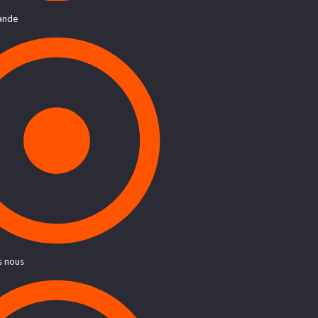
ande
 nous