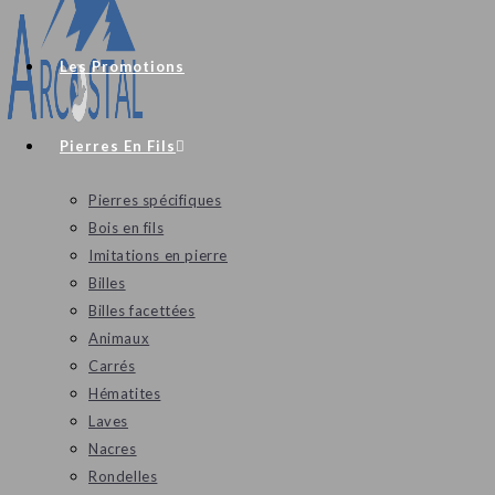
Les Promotions
Pierres En Fils
Pierres spécifiques
Bois en fils
Imitations en pierre
Billes
Billes facettées
Animaux
Carrés
Hématites
Laves
Nacres
Rondelles