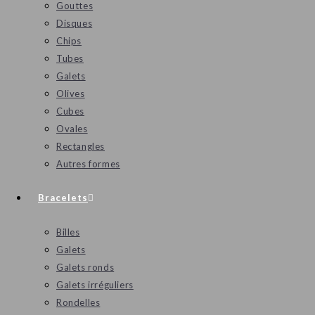
Gouttes
Disques
Chips
Tubes
Galets
Olives
Cubes
Ovales
Rectangles
Autres formes
Bracelets
Billes
Galets
Galets ronds
Galets irréguliers
Rondelles