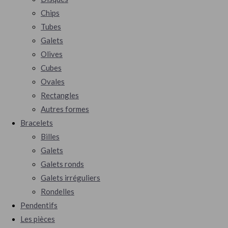
Chips
Tubes
Galets
Olives
Cubes
Ovales
Rectangles
Autres formes
Bracelets
Billes
Galets
Galets ronds
Galets irréguliers
Rondelles
Pendentifs
Les pièces