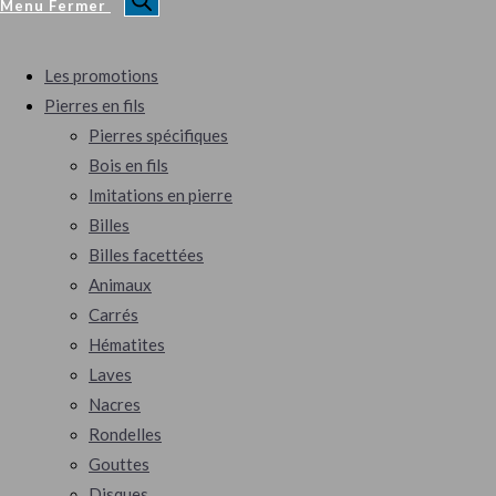
Menu
Fermer
Les promotions
Pierres en fils
Pierres spécifiques
Bois en fils
Imitations en pierre
Billes
Billes facettées
Animaux
Carrés
Hématites
Laves
Nacres
Rondelles
Gouttes
Disques