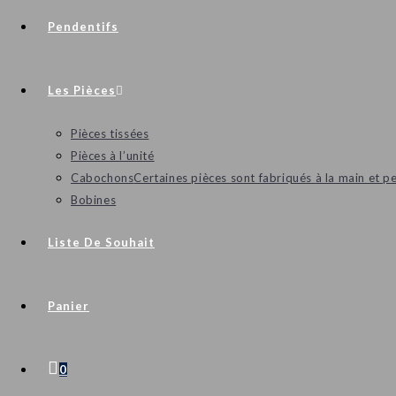
Pendentifs
Les Pièces
Pièces tissées
Pièces à l’unité
Cabochons
Certaines pièces sont fabriqués à la main et p
Bobines
Liste De Souhait
Panier
0