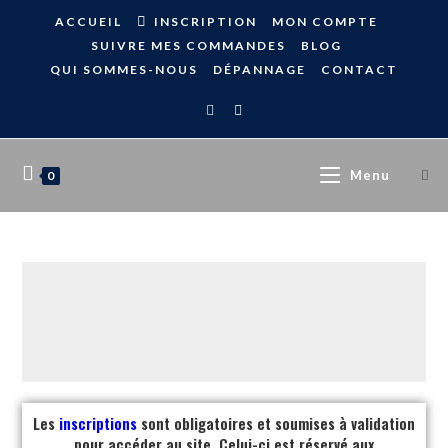
ACCUEIL
INSCRIPTION
MON COMPTE
SUIVRE MES COMMANDES
BLOG
QUI SOMMES-NOUS
DÉPANNAGE
CONTACT
Menu
0
Les
inscriptions
sont obligatoires et soumises à validation
pour accéder au site. Celui-ci est réservé aux