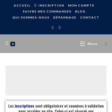
ACCUEIL
INSCRIPTION
MON COMPTE
SUIVRE MES COMMANDES
BLOG
QUI SOMMES-NOUS
DÉPANNAGE
CONTACT
Menu
0
Les
inscriptions
sont obligatoires et soumises à validation
pour accéder au site. Celui-ci est réservé aux