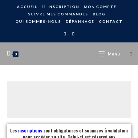
ACCUEIL
INSCRIPTION
MON COMPTE
SUIVRE MES COMMANDES
BLOG
QUI SOMMES-NOUS
DÉPANNAGE
CONTACT
Menu
0
Les
inscriptions
sont obligatoires et soumises à validation
pour accéder au site. Celui-ci est réservé aux