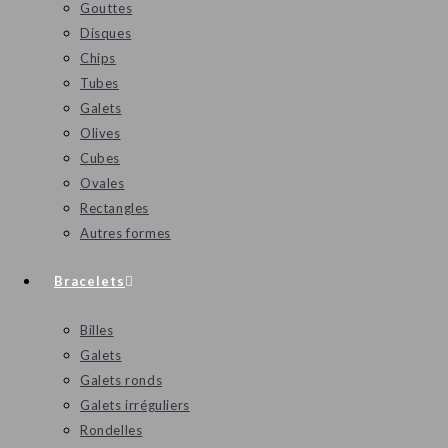
Gouttes
Disques
Chips
Tubes
Galets
Olives
Cubes
Ovales
Rectangles
Autres formes
Bracelets
Billes
Galets
Galets ronds
Galets irréguliers
Rondelles