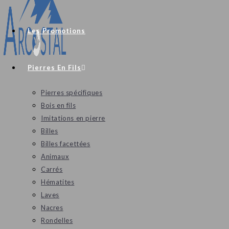
Les Promotions
Pierres En Fils
Pierres spécifiques
Bois en fils
Imitations en pierre
Billes
Billes facettées
Animaux
Carrés
Hématites
Laves
Nacres
Rondelles