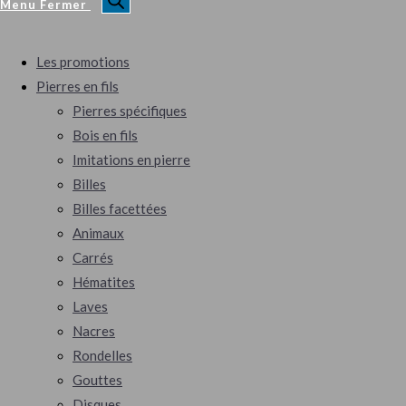
Menu
Fermer
Les promotions
Pierres en fils
Pierres spécifiques
Bois en fils
Imitations en pierre
Billes
Billes facettées
Animaux
Carrés
Hématites
Laves
Nacres
Rondelles
Gouttes
Disques