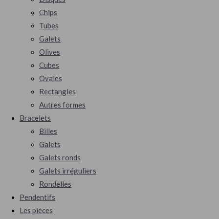
Chips
Tubes
Galets
Olives
Cubes
Ovales
Rectangles
Autres formes
Bracelets
Billes
Galets
Galets ronds
Galets irréguliers
Rondelles
Pendentifs
Les pièces