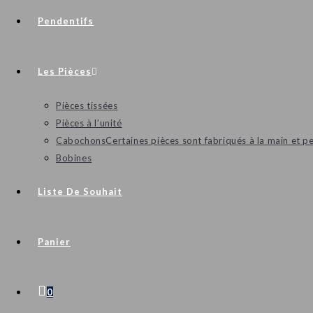
Pendentifs
Les Pièces
Pièces tissées
Pièces à l’unité
Cabochons
Certaines pièces sont fabriqués à la main et p
Bobines
Liste De Souhait
Panier
0