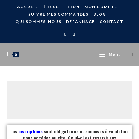
ACCUEIL
INSCRIPTION
MON COMPTE
SUIVRE MES COMMANDES
BLOG
QUI SOMMES-NOUS
DÉPANNAGE
CONTACT
Menu
0
Les
inscriptions
sont obligatoires et soumises à validation
pour accéder au site. Celui-ci est réservé aux