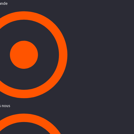
ande
 nous