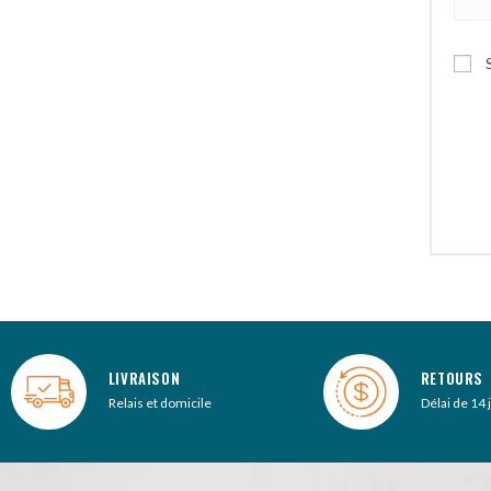
A
l
t
e
r
n
a
t
i
v
e
:
LIVRAISON
RETOURS
Relais et domicile
Délai de 14 