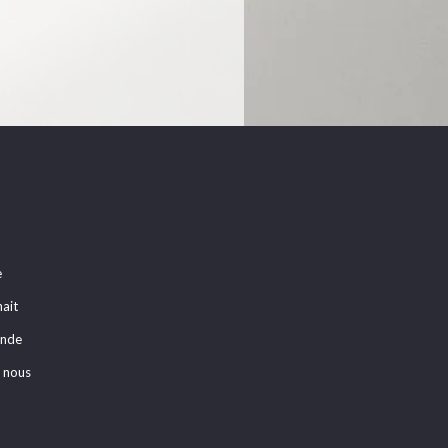
e
hait
ande
 nous