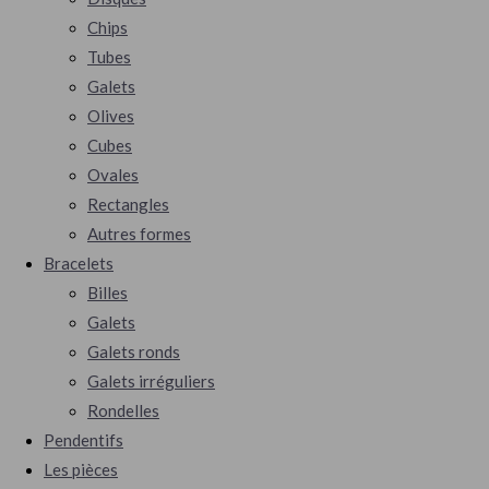
Chips
Tubes
Galets
Olives
Cubes
Ovales
Rectangles
Autres formes
Bracelets
Billes
Galets
Galets ronds
Galets irréguliers
Rondelles
Pendentifs
Les pièces