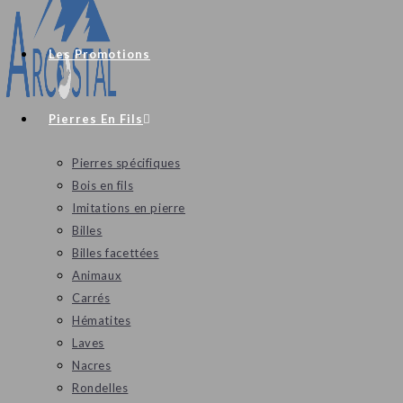
Les Promotions
Pierres En Fils
Pierres spécifiques
Bois en fils
Imitations en pierre
Billes
Billes facettées
Animaux
Carrés
Hématites
Laves
Nacres
Rondelles