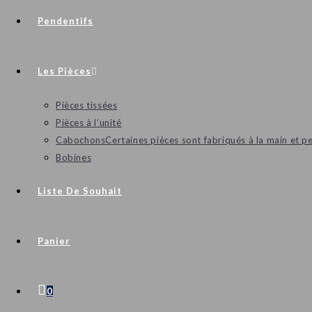
Pendentifs
Les Pièces
Pièces tissées
Pièces à l’unité
Cabochons
Certaines pièces sont fabriqués à la main et p
Bobines
Liste De Souhait
Panier
0