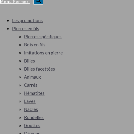
Menu
Fermer
Les promotions
Pierres en fils
Pierres spécifiques
Bois en fils
Imitations en pierre
Billes
Billes facettées
Animaux
Carrés
Hématites
Laves
Nacres
Rondelles
Gouttes
Disques