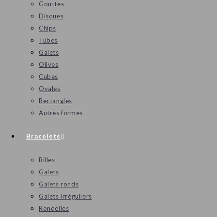
Gouttes
Disques
Chips
Tubes
Galets
Olives
Cubes
Ovales
Rectangles
Autres formes
Bracelets
Billes
Galets
Galets ronds
Galets irréguliers
Rondelles