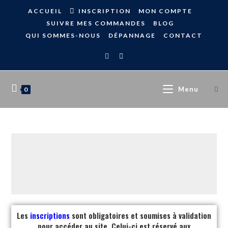
ACCUEIL
INSCRIPTION
MON COMPTE
SUIVRE MES COMMANDES
BLOG
QUI SOMMES-NOUS
DÉPANNAGE
CONTACT
Menu
0
Les
inscriptions
sont obligatoires et soumises à validation
pour accéder au site. Celui-ci est réservé aux