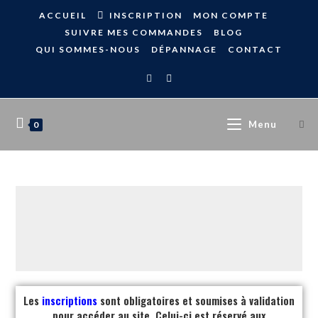
ACCUEIL
INSCRIPTION
MON COMPTE
SUIVRE MES COMMANDES
BLOG
QUI SOMMES-NOUS
DÉPANNAGE
CONTACT
Menu
0
Les
inscriptions
sont obligatoires et soumises à validation
pour accéder au site. Celui-ci est réservé aux