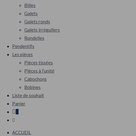
Billes
Galets
Galets ronds
Galets irréguliers
Rondelles
Pendentifs
Les pièces
Pièces tissées
Pièces à l’unité
Cabochons
Bobines
Liste de souhait
Panier
0
ACCUEIL