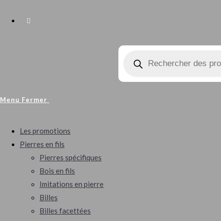
Menu
Fermer
Les promotions
Pierres en fils
Pierres spécifiques
Bois en fils
Imitations en pierre
Billes
Billes facettées