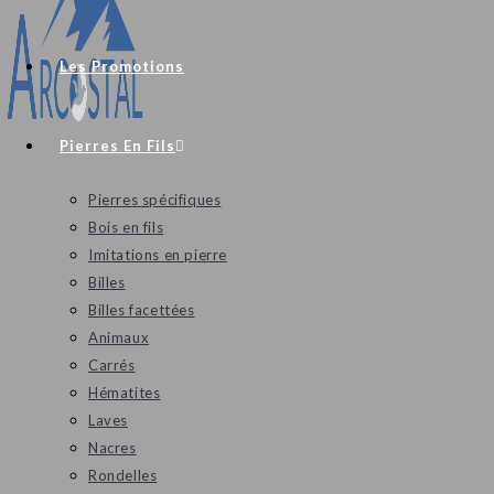
Les Promotions
Pierres En Fils
Pierres spécifiques
Bois en fils
Imitations en pierre
Billes
Billes facettées
Animaux
Carrés
Hématites
Laves
Nacres
Rondelles