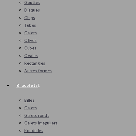
Gouttes
Disques
Chips
Tubes
Galets
Olives
Cubes
Ovales
Rectangles
Autres formes
Bracelets
Billes
Galets
Galets ronds
Galets irréguliers
Rondelles