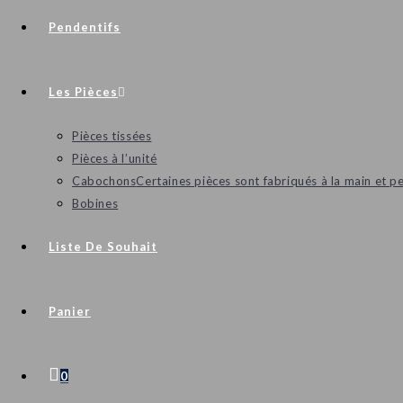
Pendentifs
Les Pièces
Pièces tissées
Pièces à l’unité
Cabochons
Certaines pièces sont fabriqués à la main et p
Bobines
Liste De Souhait
Panier
0