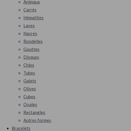
Animaux
Carrés
Hématites
Laves
Nacres
Rondelles
Gouttes
Disques
Chips
Tubes
Galets
Olives
Cubes
Ovales
Rectangles
Autres formes
Bracelets