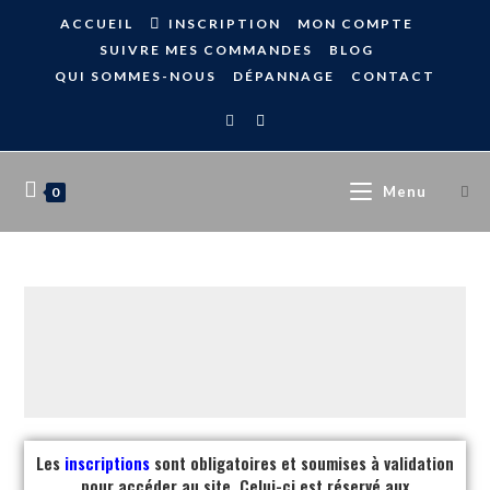
ACCUEIL
INSCRIPTION
MON COMPTE
SUIVRE MES COMMANDES
BLOG
QUI SOMMES-NOUS
DÉPANNAGE
CONTACT
Menu
0
Les
inscriptions
sont obligatoires et soumises à validation
pour accéder au site. Celui-ci est réservé aux