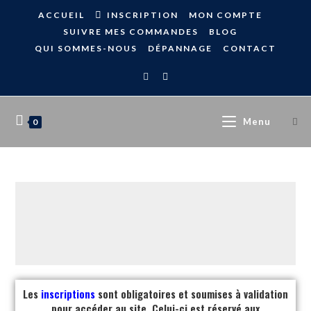
ACCUEIL
INSCRIPTION
MON COMPTE
SUIVRE MES COMMANDES
BLOG
QUI SOMMES-NOUS
DÉPANNAGE
CONTACT
Menu
0
Les
inscriptions
sont obligatoires et soumises à validation
pour accéder au site. Celui-ci est réservé aux