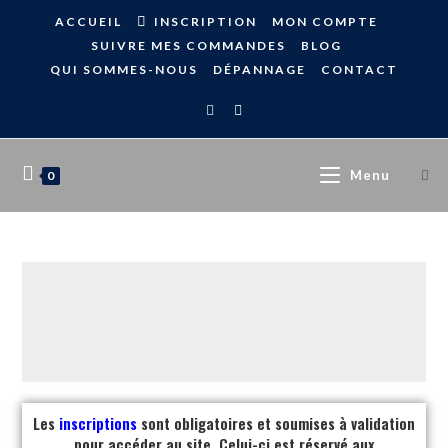
ACCUEIL
INSCRIPTION
MON COMPTE
SUIVRE MES COMMANDES
BLOG
QUI SOMMES-NOUS
DÉPANNAGE
CONTACT
Menu
0
Les
inscriptions
sont obligatoires et soumises à validation
pour accéder au site. Celui-ci est réservé aux