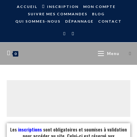
ACCUEIL
INSCRIPTION
MON COMPTE
SUIVRE MES COMMANDES
BLOG
QUI SOMMES-NOUS
DÉPANNAGE
CONTACT
Menu
0
Les
inscriptions
sont obligatoires et soumises à validation
pour accéder au site. Celui-ci est réservé aux