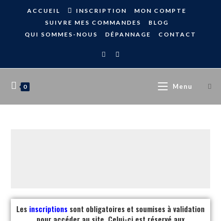
ACCUEIL
INSCRIPTION
MON COMPTE
SUIVRE MES COMMANDES
BLOG
QUI SOMMES-NOUS
DÉPANNAGE
CONTACT
Menu
0
Les
inscriptions
sont obligatoires et soumises à validation
pour accéder au site. Celui-ci est réservé aux