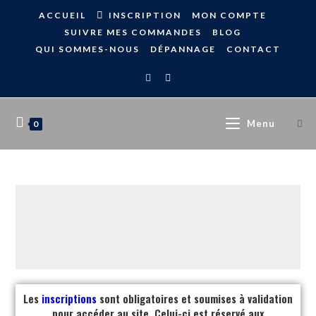
ACCUEIL
INSCRIPTION
MON COMPTE
SUIVRE MES COMMANDES
BLOG
QUI SOMMES-NOUS
DÉPANNAGE
CONTACT
Menu
0
Les
inscriptions
sont obligatoires et soumises à validation
pour accéder au site. Celui-ci est réservé aux