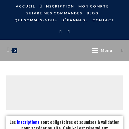
ACCUEIL
INSCRIPTION
MON COMPTE
SUIVRE MES COMMANDES
BLOG
QUI SOMMES-NOUS
DÉPANNAGE
CONTACT
Menu
0
Les
inscriptions
sont obligatoires et soumises à validation
pour accéder au site. Celui-ci est réservé aux