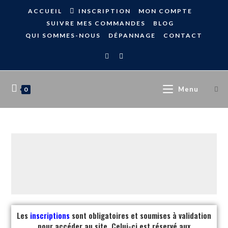
ACCUEIL
INSCRIPTION
MON COMPTE
SUIVRE MES COMMANDES
BLOG
QUI SOMMES-NOUS
DÉPANNAGE
CONTACT
Menu
0
Les
inscriptions
sont obligatoires et soumises à validation
pour accéder au site. Celui-ci est réservé aux