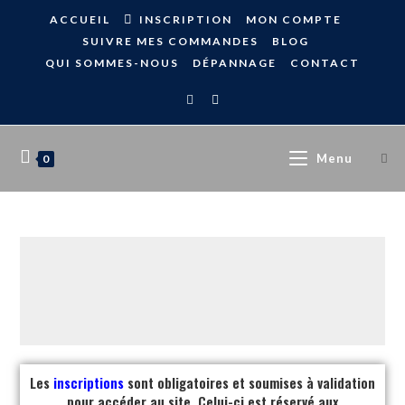
ACCUEIL
INSCRIPTION
MON COMPTE
SUIVRE MES COMMANDES
BLOG
QUI SOMMES-NOUS
DÉPANNAGE
CONTACT
Menu
0
Les
inscriptions
sont obligatoires et soumises à validation
pour accéder au site. Celui-ci est réservé aux