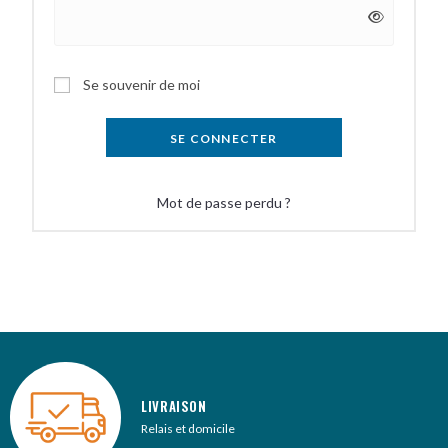
A
Se souvenir de moi
l
t
SE CONNECTER
e
r
Mot de passe perdu ?
n
a
t
i
v
e
:
LIVRAISON
Relais et domicile