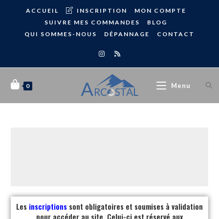
ACCUEIL
INSCRIPTION
MON COMPTE
SUIVRE MES COMMANDES
BLOG
QUI SOMMES-NOUS
DÉPANNAGE
CONTACT
Menu
0
Les
inscriptions
sont obligatoires et soumises à validation
pour accéder au site. Celui-ci est réservé aux