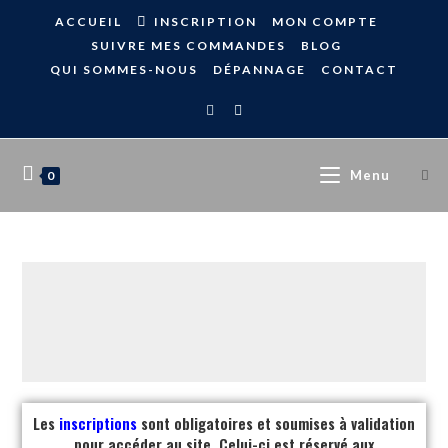
ACCUEIL
INSCRIPTION
MON COMPTE
SUIVRE MES COMMANDES
BLOG
QUI SOMMES-NOUS
DÉPANNAGE
CONTACT
Menu
0
Les
inscriptions
sont obligatoires et soumises à validation
pour accéder au site. Celui-ci est réservé aux