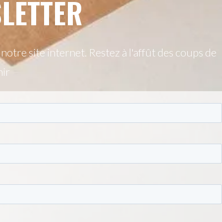
LETTER
otre site internet. Restez à l'affût des coups de
nir