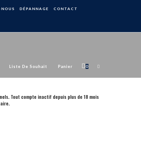
-NOUS
DÉPANNAGE
CONTACT
Toggle
Liste De Souhait
Panier
0
Website
nels. Tout compte inactif depuis plus de 18 mois
aire.
Search