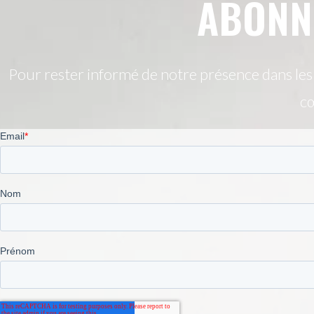
ABONN
Pour rester informé de notre présence dans les s
cœ