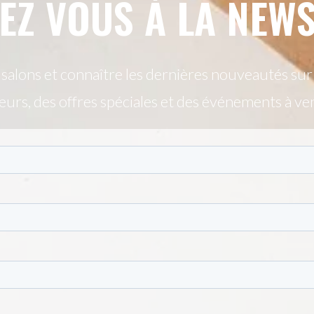
EZ VOUS À LA NEWS
alons et connaître les dernières nouveautés sur n
urs, des offres spéciales et des événements à ve