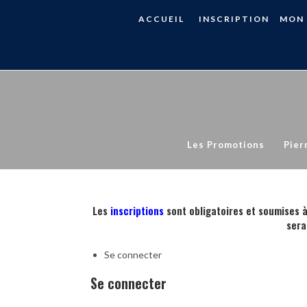
Skip
ACCUEIL
INSCRIPTION
MON
to
content
Les Promotions
Pier
Les
inscriptions
sont obligatoires et soumises à
sera
Se connecter
Se connecter