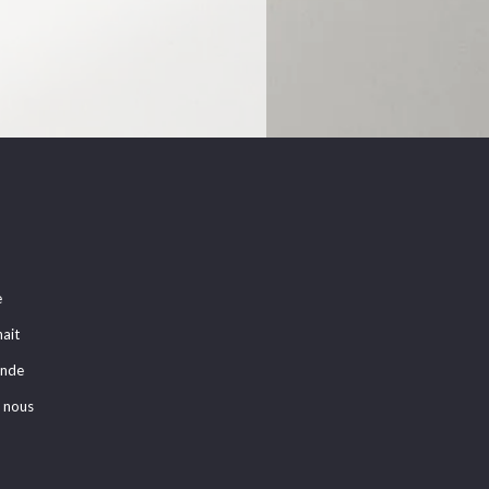
e
hait
ande
 nous