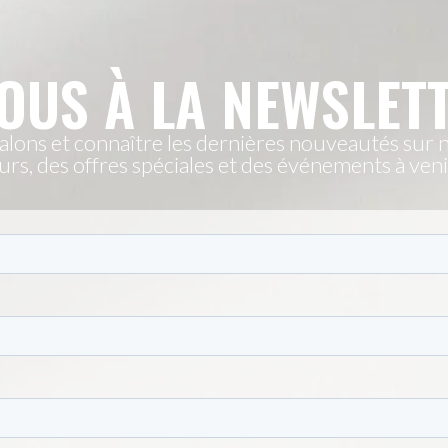
OUS À LA NEWSLET
lons et connaître les dernières nouveautés sur no
urs, des offres spéciales et des événements à veni