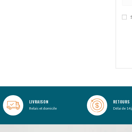
A
l
t
e
r
n
a
t
i
v
e
:
LIVRAISON
RETOURS
Relais et domicile
Délai de 14 