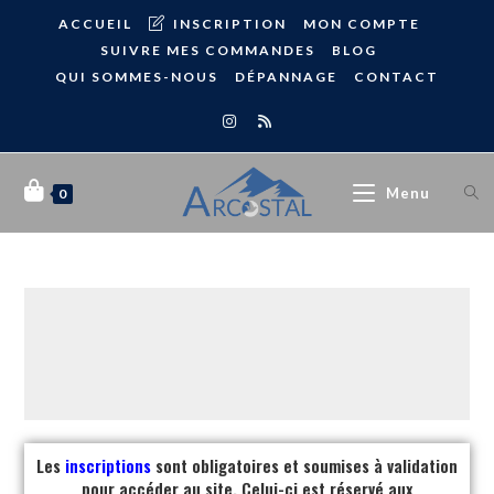
ACCUEIL
INSCRIPTION
MON COMPTE
SUIVRE MES COMMANDES
BLOG
QUI SOMMES-NOUS
DÉPANNAGE
CONTACT
Menu
0
Les
inscriptions
sont obligatoires et soumises à validation
pour accéder au site. Celui-ci est réservé aux