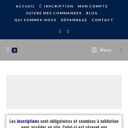
ACCUEIL
INSCRIPTION
MON COMPTE
SUIVRE MES COMMANDES
BLOG
QUI SOMMES-NOUS
DÉPANNAGE
CONTACT
Menu
0
Les
inscriptions
sont obligatoires et soumises à validation
pour accéder au site. Celui-ci est réservé aux