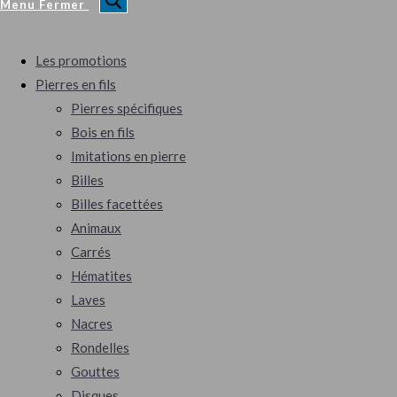
Menu
Fermer
Les promotions
Pierres en fils
Pierres spécifiques
Bois en fils
Imitations en pierre
Billes
Billes facettées
Animaux
Carrés
Hématites
Laves
Nacres
Rondelles
Gouttes
Disques