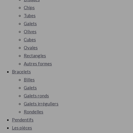
Chips
Tubes
Galets
Olives
Cubes
Ovales
Rectangles
Autres formes
Bracelets
Billes
Galets
Galets ronds
Galets irréguliers
Rondelles
Pendentifs
Les pièces