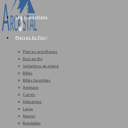
Les Promotions
Pierres En Fils
Pierres spécifiques
Bois en fils
Imitations en pierre
Billes
Billes facettées
Animaux
Carrés
Hématites
Laves
Nacres
Rondelles