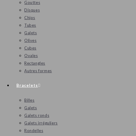
Gouttes
Disques
Chips
Tubes
Galets
Olives
Cubes
Ovales
Rectangles
Autres formes
Bracelets
Billes
Galets
Galets ronds
Galets irréguliers
Rondelles