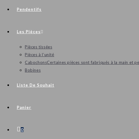
Pendentifs
Les Pièces
Pièces tissées
Pièces à l’unité
Cabochons
Certaines pièces sont fabriqués à la main et p
Bobines
Liste De Souhait
Panier
0