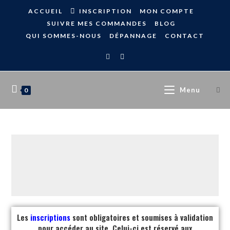
ACCUEIL
INSCRIPTION
MON COMPTE
SUIVRE MES COMMANDES
BLOG
QUI SOMMES-NOUS
DÉPANNAGE
CONTACT
Menu
0
Les
inscriptions
sont obligatoires et soumises à validation
pour accéder au site. Celui-ci est réservé aux