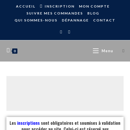
ACCUEIL
INSCRIPTION
MON COMPTE
SUIVRE MES COMMANDES
BLOG
QUI SOMMES-NOUS
DÉPANNAGE
CONTACT
Menu
0
Les
inscriptions
sont obligatoires et soumises à validation
pour accéder au site. Celui-ci est réservé aux