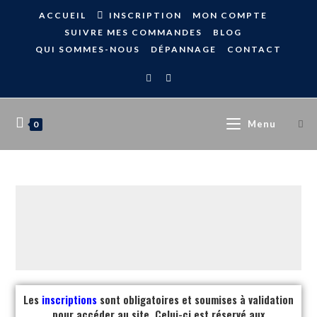
ACCUEIL
INSCRIPTION
MON COMPTE
SUIVRE MES COMMANDES
BLOG
QUI SOMMES-NOUS
DÉPANNAGE
CONTACT
Menu
0
Les
inscriptions
sont obligatoires et soumises à validation
pour accéder au site. Celui-ci est réservé aux