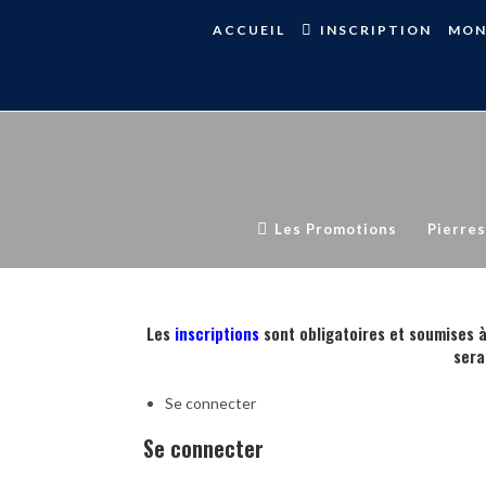
Skip
ACCUEIL
INSCRIPTION
MON
to
content
Les Promotions
Pierres
Les
inscriptions
sont obligatoires et soumises à
sera
Se connecter
Se connecter