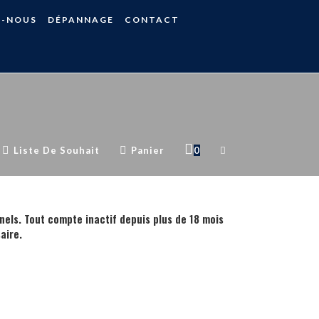
S-NOUS
DÉPANNAGE
CONTACT
Toggle
Liste De Souhait
Panier
0
Website
nels. Tout compte inactif depuis plus de 18 mois
aire.
Search