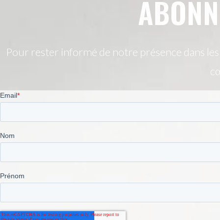
ABONN
Pour rester informé de notre présence dans les s
cœ