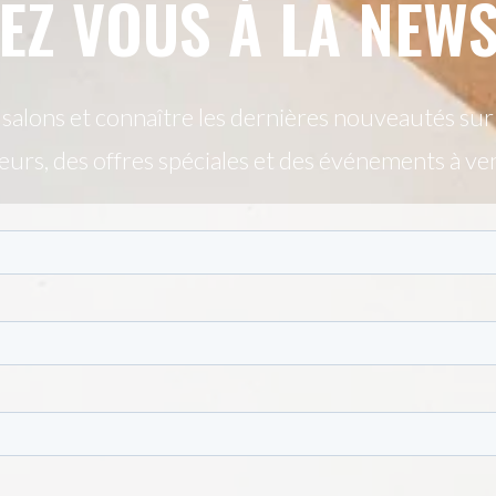
EZ VOUS À LA NEWS
alons et connaître les dernières nouveautés sur n
urs, des offres spéciales et des événements à ve