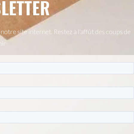
LETTER
otre site internet. Restez à l'affût des coups de
nir